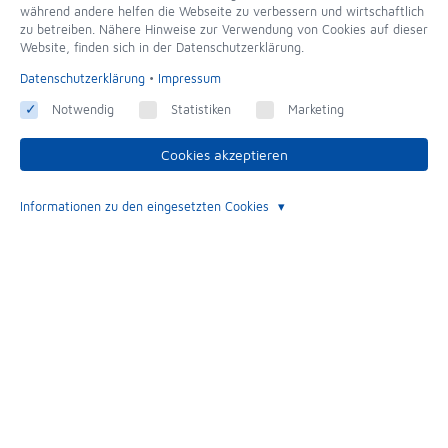
während andere helfen die Webseite zu verbessern und wirtschaftlich
zu betreiben. Nähere Hinweise zur Verwendung von Cookies auf dieser
Website, finden sich in der Datenschutzerklärung.
Datenschutzerklärung
•
Impressum
Geräte und Maschinen
Notwendig
Statistiken
Marketing
Popcornmaschinen, Zuckerwattemaschinen,
Cookies akzeptieren
Mandelbrenner, Granitoren, Waffeleisen,
Crepesgeräte, etc.
Informationen zu den eingesetzten Cookies
Produkte ansehen