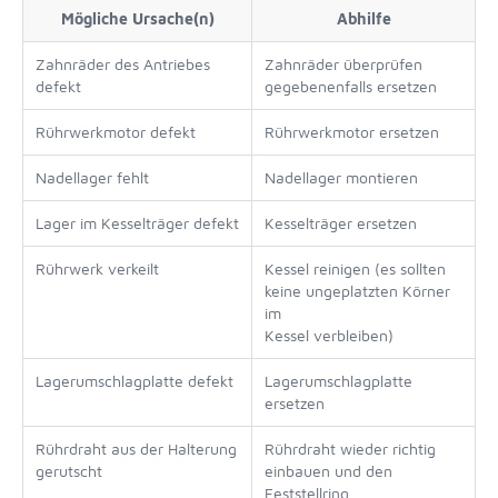
Mögliche Ursache(n)
Abhilfe
Zahnräder des Antriebes
Zahnräder überprüfen
defekt
gegebenenfalls ersetzen
Rührwerkmotor defekt
Rührwerkmotor ersetzen
Nadellager fehlt
Nadellager montieren
Lager im Kesselträger defekt
Kesselträger ersetzen
Rührwerk verkeilt
Kessel reinigen (es sollten
keine ungeplatzten Körner
im
Kessel verbleiben)
Lagerumschlagplatte defekt
Lagerumschlagplatte
ersetzen
Rührdraht aus der Halterung
Rührdraht wieder richtig
gerutscht
einbauen und den
Feststellring