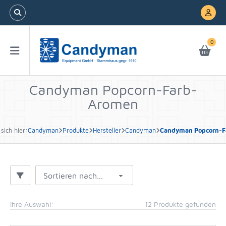
0
Candyman Popcorn-Farb-
Aromen
sich hier:
Candyman
Produkte
Hersteller
Candyman
Candyman Popcorn-F
Sortieren nach...
Ihre Auswahl:
12 Produkte gefunden