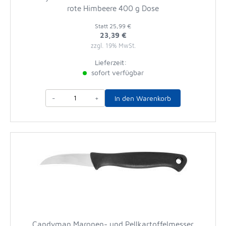
rote Himbeere 400 g Dose
Statt
25,99 €
23,39 €
zzgl. 19% MwSt.
Lieferzeit:
sofort verfügbar
-
+
In den Warenkorb
Candyman Maronen- und Pellkartoffelmesser