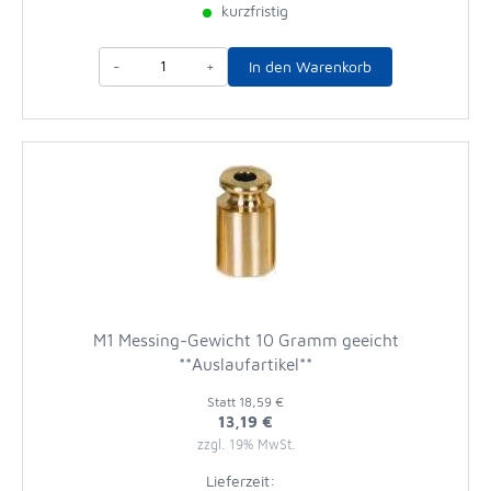
kurzfristig
-
+
In den Warenkorb
M1 Messing-Gewicht 10 Gramm geeicht
**Auslaufartikel**
Statt
18,59 €
13,19 €
zzgl. 19% MwSt.
Lieferzeit: