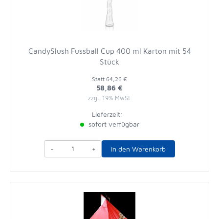
CandySlush Fussball Cup 400 ml Karton mit 54
Stück
Statt
64,26 €
58,86 €
zzgl. 19% MwSt.
Lieferzeit:
sofort verfügbar
-
+
In den Warenkorb