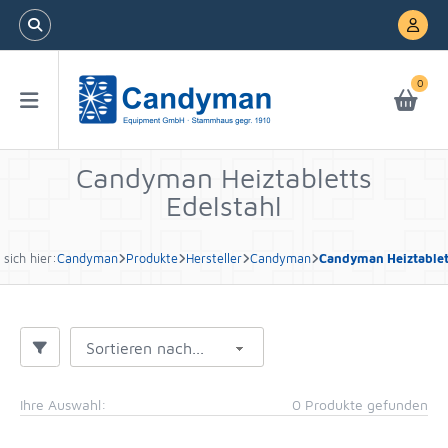
0
Candyman Heiztabletts
Edelstahl
 sich hier:
Candyman
Produkte
Hersteller
Candyman
Candyman Heiztablett
Sortieren nach...
Ihre Auswahl:
0 Produkte gefunden