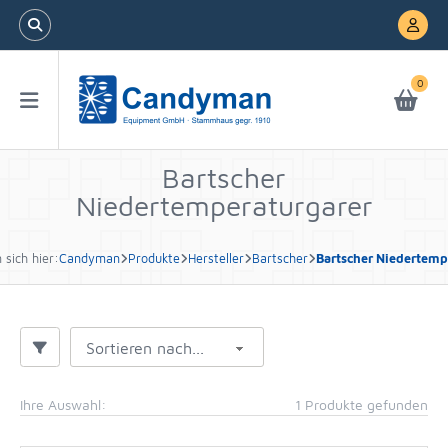
0
Bartscher
Niedertemperaturgarer
 sich hier:
Candyman
Produkte
Hersteller
Bartscher
Bartscher Niedertemp
Sortieren nach...
Ihre Auswahl:
1 Produkte gefunden