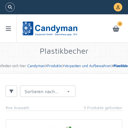
0
Plastikbecher
efinden sich hier:
Candyman
Produkte
Verpacken und Aufbewahren
Plastikb
Sortieren nach...
Ihre Auswahl:
5 Produkte gefunden