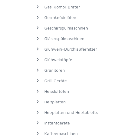
Gas-Kombi-Bräter
Germknödelöfen
Geschirrspülmaschinen
Gläserspülmaschinen
Glühwein-Durchlauferhitzer
Glühweintöpfe
Granitoren
Grill-Geräte
Heissluftöfen
Heizplatten
Heizplatten und Heiztabletts
Instantgeräte
Kaffeemaschinen