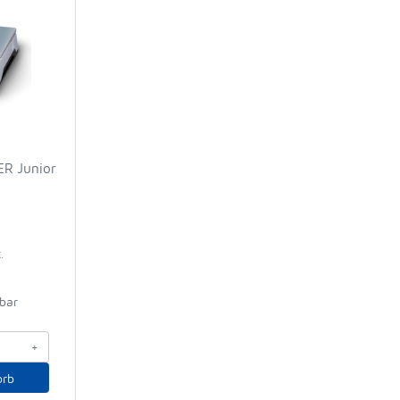
ER Junior
€
.
gbar
+
orb