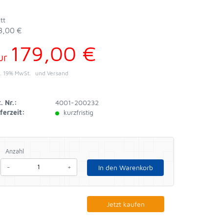
tt
8,00 €
179,00 €
ur
l. 19% MwSt.
und Versand
. Nr.:
4001-200232
ferzeit:
kurzfristig
Anzahl
-
+
In den Warenkorb
Jetzt kaufen