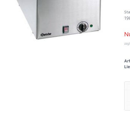
Sta
19
N
zzg
Art
Lie