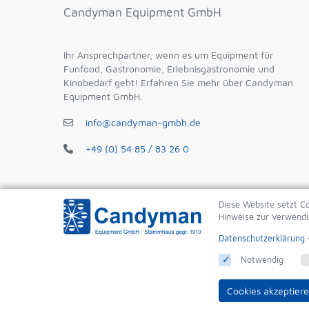
Candyman Equipment GmbH
Ihr Ansprechpartner, wenn es um Equipment für
Funfood, Gastronomie, Erlebnisgastronomie und
Kinobedarf geht! Erfahren Sie mehr über Candyman
Equipment GmbH.
info@candyman-gmbh.de
+49 (0) 54 85 / 83 26 0
PayPal
Kreditkarte
Diese Website setzt Co
Hinweise zur Verwendu
Datenschutzerklärung
Notwendig
Cookies akzeptier