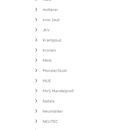
Hutterer
Inno Seal
JKV
Krampouz
Kronen
MKN
MonsterSlush
MUE
MVS Mandelprofi
Nataïs
Neumärker
NEUTEC