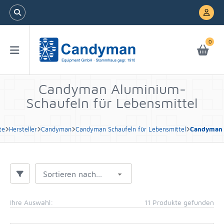
0
Candyman Aluminium-
Schaufeln für Lebensmittel
te
Hersteller
Candyman
Candyman Schaufeln für Lebensmittel
Candyman A
Sortieren nach...
Ihre Auswahl:
11 Produkte gefunden