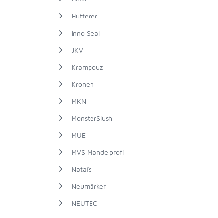
Hutterer
Inno Seal
JKV
Krampouz
Kronen
MKN
MonsterSlush
MUE
MVS Mandelprofi
Nataïs
Neumärker
NEUTEC