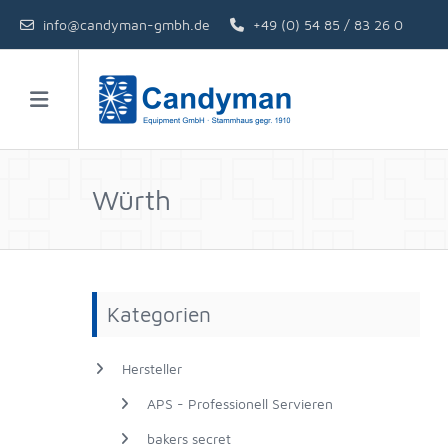
info@candyman-gmbh.de
+49 (0) 54 85 / 83 26 0
Würth
Kategorien
Hersteller
APS - Professionell Servieren
bakers secret