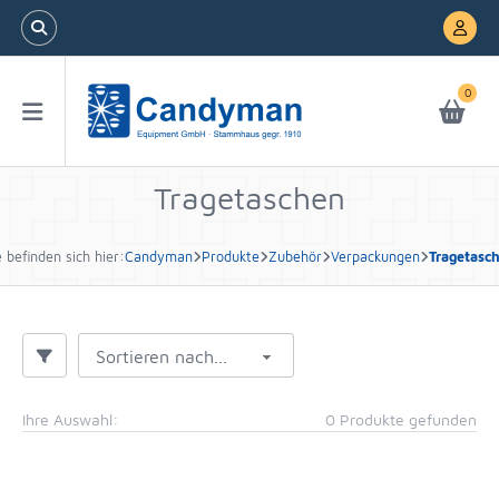
0
Tragetaschen
e befinden sich hier:
Candyman
Produkte
Zubehör
Verpackungen
Tragetasc
Sortieren nach...
Ihre Auswahl:
0 Produkte gefunden